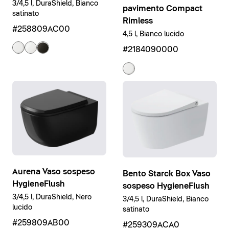
3/4,5 l, DuraShield, Bianco
pavimento Compact
satinato
Rimless
#258809AC00
4,5 l, Bianco lucido
#2184090000
Aurena Vaso sospeso
Bento Starck Box Vaso
HygieneFlush
sospeso HygieneFlush
3/4,5 l, DuraShield, Nero
3/4,5 l, DuraShield, Bianco
lucido
satinato
#259809AB00
#259309ACA0