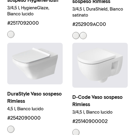
sospeso HygieneFlush
sospeso Rimless
3/4,5 l, HygieneGlaze,
3/4,5 l, DuraShield, Bianco
Bianco lucido
satinato
#2517092000
#252909AC00
DuraStyle Vaso sospeso
D-Code Vaso sospeso
Rimless
Rimless
4,5 l, Bianco lucido
3/4,5 l, Bianco lucido
#2542090000
#25140900002