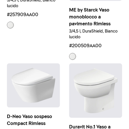
3/4,5 l, DuraShield, Bianco
lucido
ME by Starck Vaso
#257909AA00
monoblocco a
pavimento Rimless
3/4,5 l, DuraShield, Bianco
lucido
#200509AA00
D-Neo Vaso sospeso
Compact Rimless
Duravit No.1 Vaso a