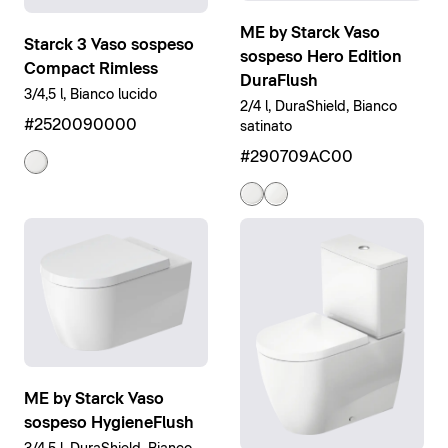
ME by Starck Vaso
Starck 3 Vaso sospeso
sospeso Hero Edition
Compact Rimless
DuraFlush
3/4,5 l, Bianco lucido
2/4 l, DuraShield, Bianco
#2520090000
satinato
#290709AC00
ME by Starck Vaso
sospeso HygieneFlush