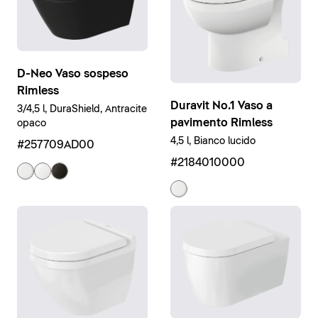
D-Neo Vaso sospeso
Rimless
Duravit No.1 Vaso a
3/4,5 l, DuraShield, Antracite
pavimento Rimless
opaco
4,5 l, Bianco lucido
#257709AD00
#2184010000