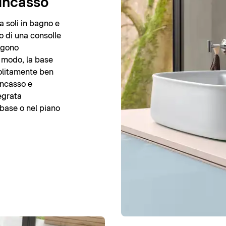
 incasso
 soli in bagno e
o di una consolle
ngono
o modo, la base
solitamente ben
 incasso e
egrata
base o nel piano