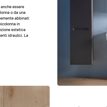
o anche essere
olonna o da una
cemente abbinati
micolonna in
zione estetica
enti idraulici. La