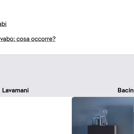
abi
avabo: cosa occorre?
Lavamani
Bacin