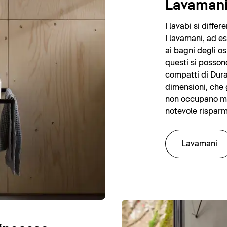
Lavaman
I lavabi si diffe
I lavamani, ad e
ai bagni degli os
questi si posson
compatti di Durav
dimensioni, che 
non occupano mo
notevole risparm
Lavamani