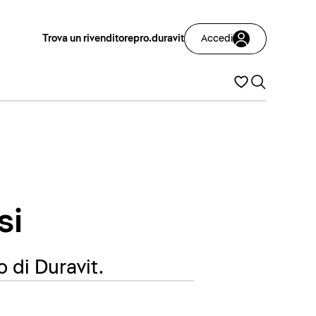
Trova un rivenditore
pro.duravit
Accedi
si
o di Duravit.