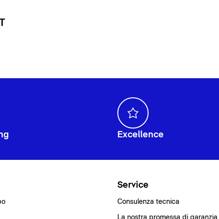
 T
ng
Excellence
i
Service
bo
Consulenza tecnica
La nostra promessa di garanzia