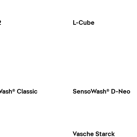
2
L-Cube
ash® Classic
SensoWash® D-Neo
Vasche Starck