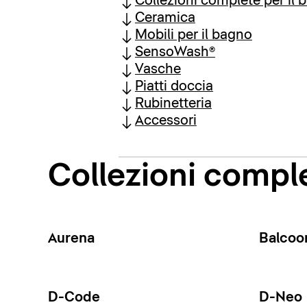
Collezioni complete per il 
Ceramica
Mobili per il bagno
SensoWash®
Vasche
Piatti doccia
Rubinetteria
Accessori
Collezioni comple
Aurena
Balcoo
D-Code
D-Neo