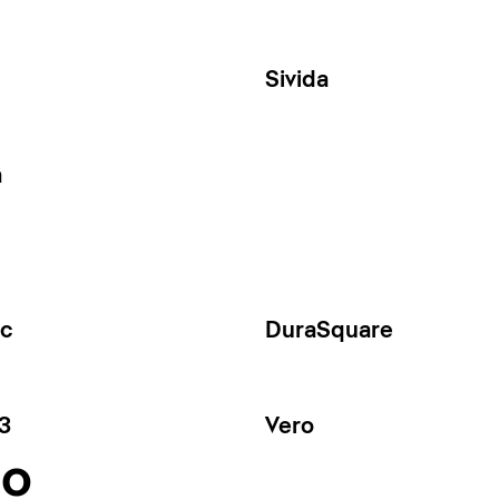
Sivida
a
ec
DuraSquare
3
Vero
no