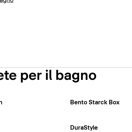
bagno
te per il bagno
n
Bento Starck Box
DuraStyle