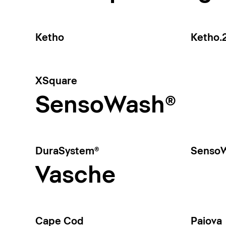
Ketho
Ketho.
XSquare
SensoWash®
DuraSystem®
SensoW
Vasche
Cape Cod
Paiova