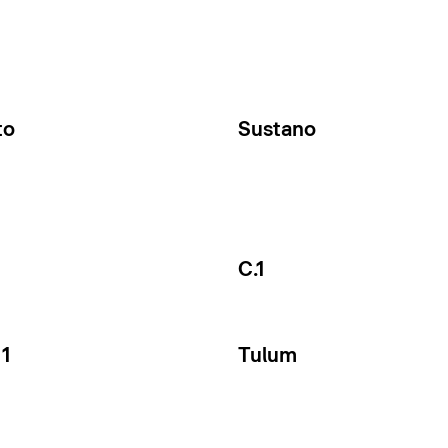
to
Sustano
C.1
1
Tulum