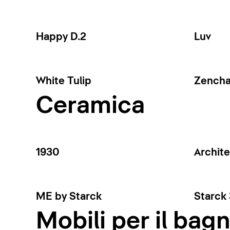
Happy D.2
Luv
White Tulip
Zench
Ceramica
1930
Archit
ME by Starck
Starck 
Mobili per il bag