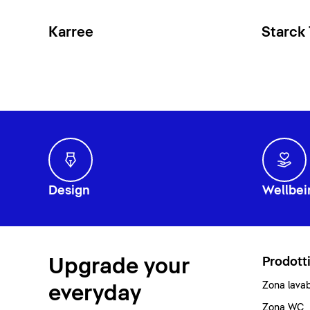
Karree
Starck
Design
Wellbei
Upgrade your
Prodott
Zona lava
everyday
Zona WC