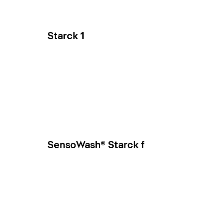
Starck 1
SensoWash® Starck f