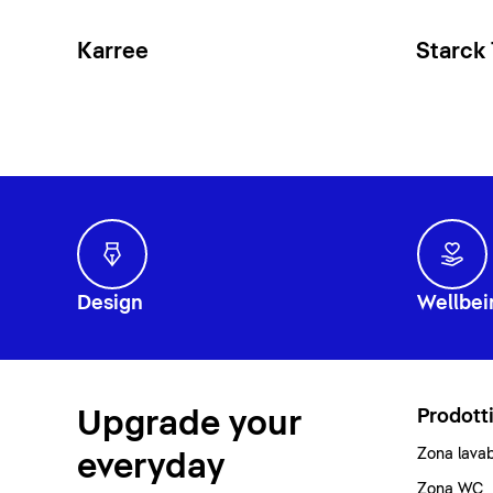
Karree
Starck
Design
Wellbei
Upgrade your
Prodott
Zona lava
everyday
Zona WC