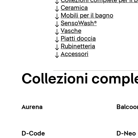
Collezioni complete per il 
Ceramica
Mobili per il bagno
SensoWash®
Vasche
Piatti doccia
Rubinetteria
Accessori
Collezioni comple
Aurena
Balcoo
D-Code
D-Neo