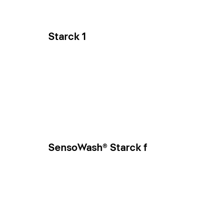
Starck 1
SensoWash® Starck f