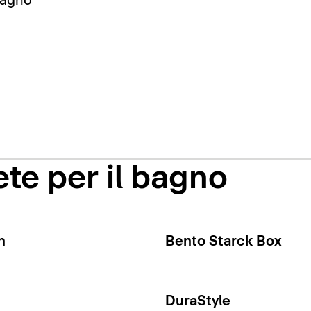
bagno
te per il bagno
n
Bento Starck Box
DuraStyle