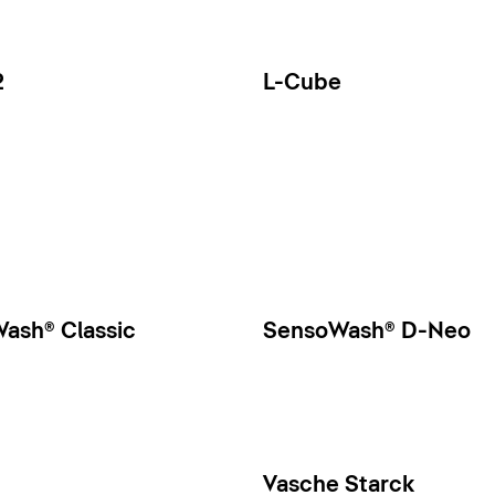
2
L-Cube
ash® Classic
SensoWash® D-Neo
Vasche Starck