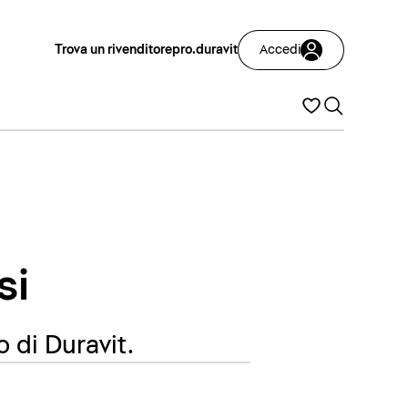
Trova un rivenditore
pro.duravit
Accedi
si
o di Duravit.