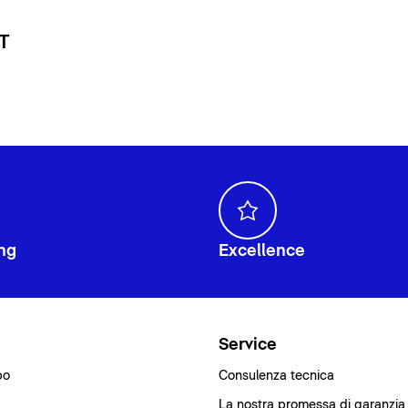
 T
ng
Excellence
i
Service
bo
Consulenza tecnica
La nostra promessa di garanzia