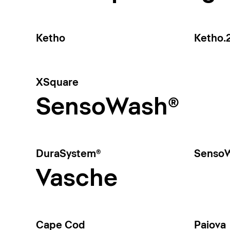
Ketho
Ketho.
XSquare
SensoWash®
DuraSystem®
SensoW
Vasche
Cape Cod
Paiova