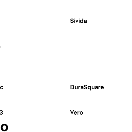
Sivida
a
ec
DuraSquare
3
Vero
no