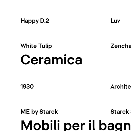
Happy D.2
Luv
White Tulip
Zench
Ceramica
1930
Archit
ME by Starck
Starck 
Mobili per il bag