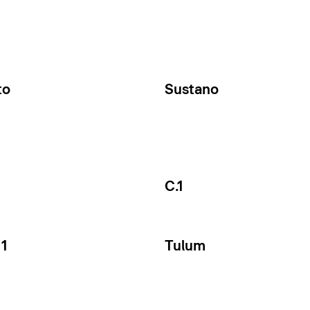
to
Sustano
C.1
1
Tulum