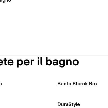
bagno
te per il bagno
n
Bento Starck Box
DuraStyle