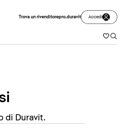
Trova un rivenditore
pro.duravit
Accedi
si
o di Duravit.