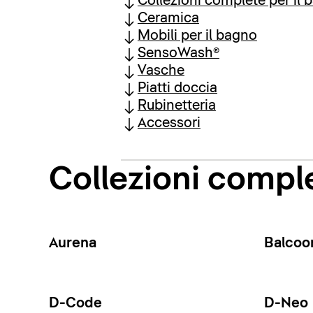
Collezioni complete per il 
Ceramica
Mobili per il bagno
SensoWash®
Vasche
Piatti doccia
Rubinetteria
Accessori
Collezioni comple
Aurena
Balcoo
D-Code
D-Neo