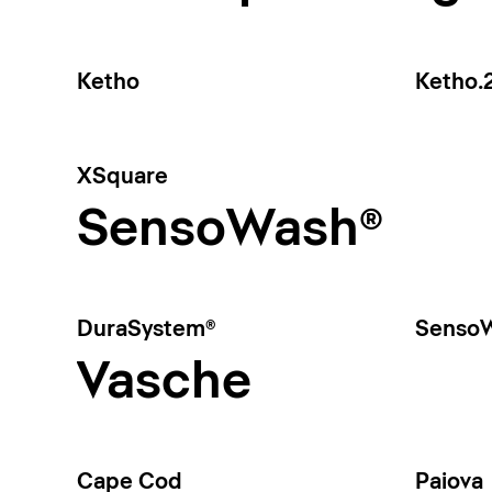
Ketho
Ketho.
XSquare
SensoWash®
DuraSystem®
SensoW
Vasche
Cape Cod
Paiova