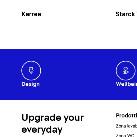
Karree
Starck
Design
Wellbei
Upgrade your
Prodott
Zona lava
everyday
Zona WC