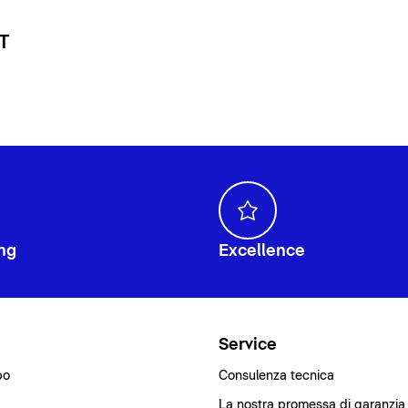
 T
ng
Excellence
i
Service
bo
Consulenza tecnica
La nostra promessa di garanzia