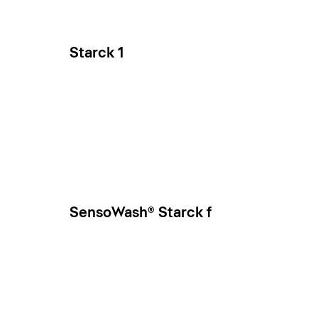
Starck 1
SensoWash® Starck f