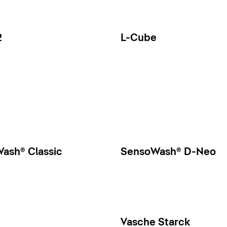
2
L-Cube
ash® Classic
SensoWash® D-Neo
Vasche Starck