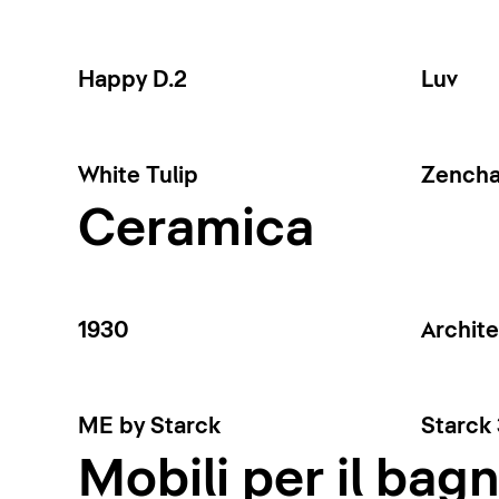
Happy D.2
Luv
White Tulip
Zench
Ceramica
1930
Archit
ME by Starck
Starck 
Mobili per il bag