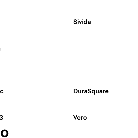
Sivida
a
ec
DuraSquare
3
Vero
no