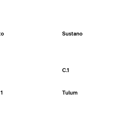
to
Sustano
C.1
1
Tulum