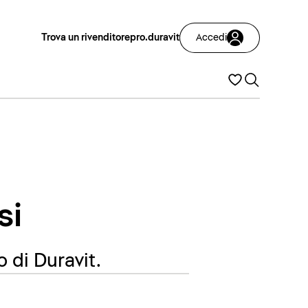
Trova un rivenditore
pro.duravit
Accedi
si
o di Duravit.