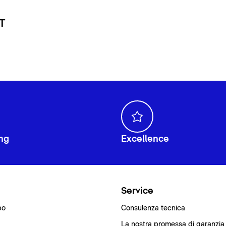
 T
ng
Excellence
i
Service
bo
Consulenza tecnica
La nostra promessa di garanzia