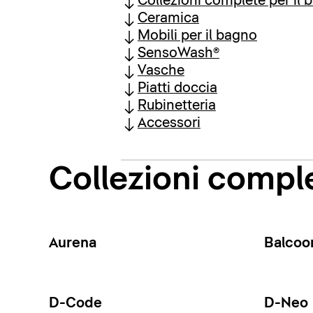
Collezioni complete per il 
Ceramica
Mobili per il bagno
SensoWash®
Vasche
Piatti doccia
Rubinetteria
Accessori
Collezioni comple
Aurena
Balcoo
D-Code
D-Neo