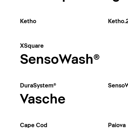
Ketho
Ketho.
XSquare
SensoWash®
DuraSystem®
SensoW
Vasche
Cape Cod
Paiova