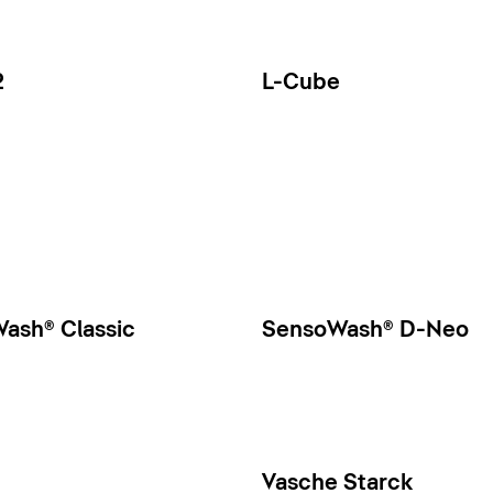
2
L-Cube
ash® Classic
SensoWash® D-Neo
Vasche Starck