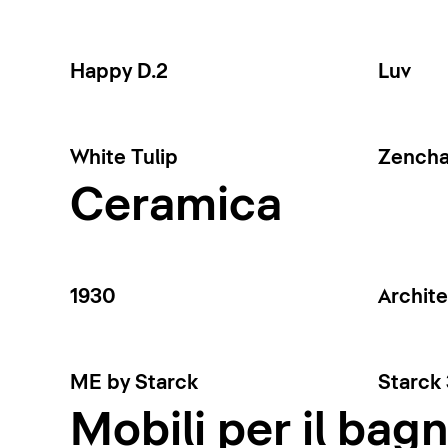
Happy D.2
Luv
White Tulip
Zench
Ceramica
1930
Archit
ME by Starck
Starck 
Mobili per il bag