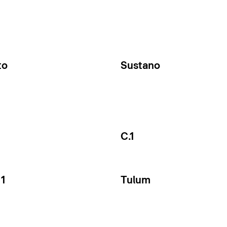
to
Sustano
C.1
1
Tulum