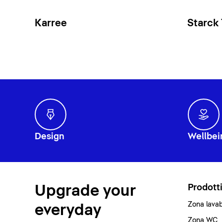
Karree
Starck
Design
Wellbei
Upgrade your
Prodott
Zona lava
everyday
Zona WC