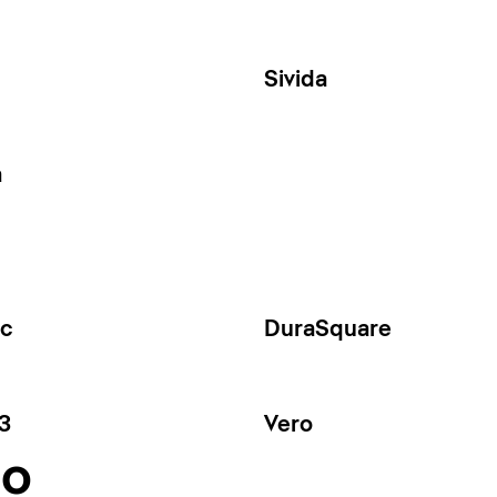
Sivida
a
ec
DuraSquare
3
Vero
no