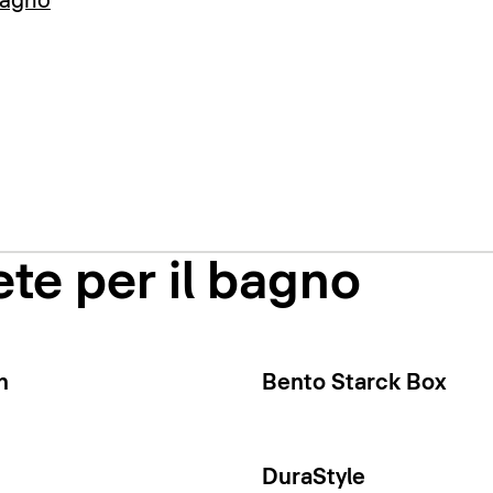
bagno
te per il bagno
n
Bento Starck Box
DuraStyle