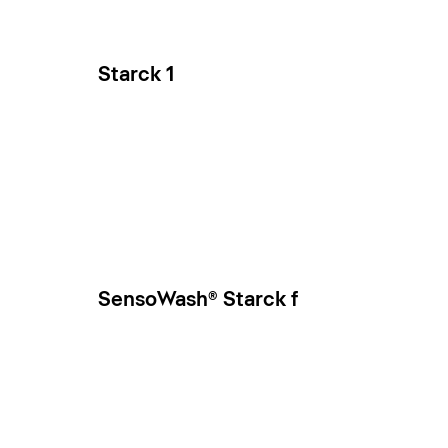
Starck 1
SensoWash® Starck f