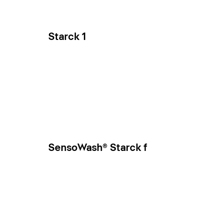
Starck 1
SensoWash® Starck f