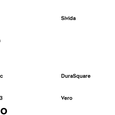
Sivida
a
ec
DuraSquare
3
Vero
no