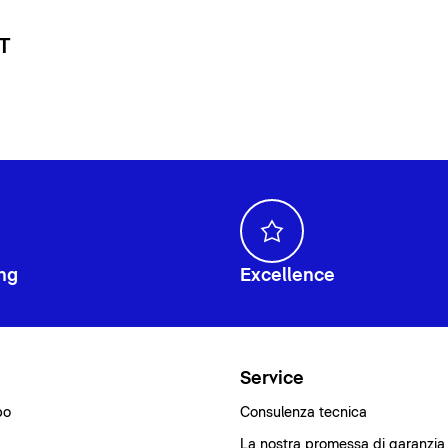
 T
ng
Excellence
i
Service
bo
Consulenza tecnica
La nostra promessa di garanzia