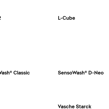
2
L-Cube
ash® Classic
SensoWash® D-Neo
Vasche Starck