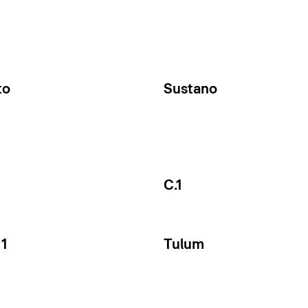
to
Sustano
C.1
1
Tulum