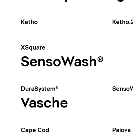
Ketho
Ketho.
XSquare
SensoWash®
DuraSystem®
SensoW
Vasche
Cape Cod
Paiova