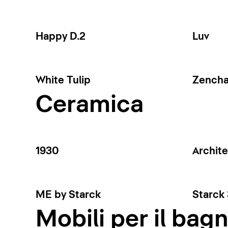
Happy D.2
Luv
White Tulip
Zench
Ceramica
1930
Archit
ME by Starck
Starck 
Mobili per il bag