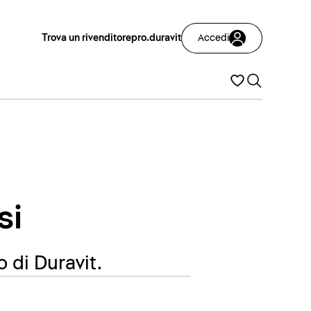
Trova un rivenditore
pro.duravit
Accedi
si
o di Duravit.