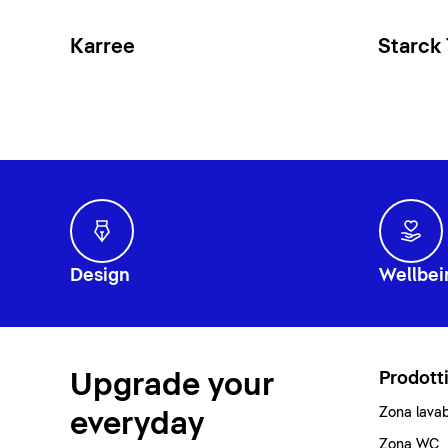
Karree
Starck
Design
Wellbei
Upgrade your
Prodott
Zona lava
everyday
Zona WC