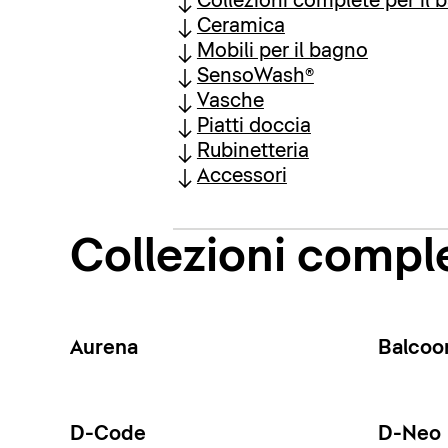
Collezioni complete per il 
Ceramica
Mobili per il bagno
SensoWash®
Vasche
Piatti doccia
Rubinetteria
Accessori
Collezioni comple
Aurena
Balcoo
D-Code
D-Neo