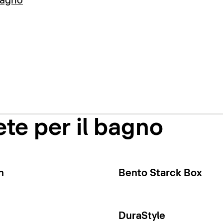
bagno
te per il bagno
n
Bento Starck Box
DuraStyle