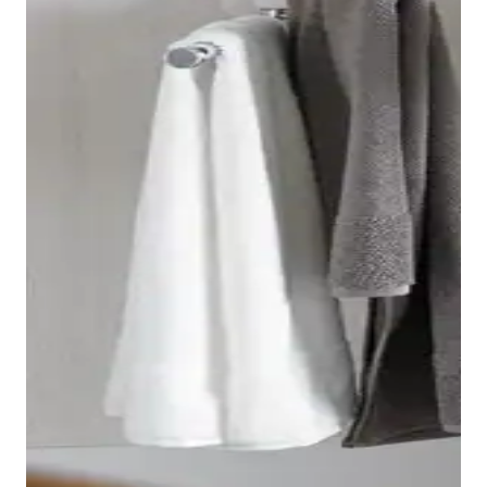
I lavabi Duravit 1930, con il loro tipico design
ottagonale, si assottigliano verso il basso. L'ampia
gamma comprende lavabi classici, lavamani e lavabi
da incasso. In linea con lo stesso design è disponibile
anche il lavabo Duravit 1930 con colonna.
Mostra i prodotti per la zona lavabo