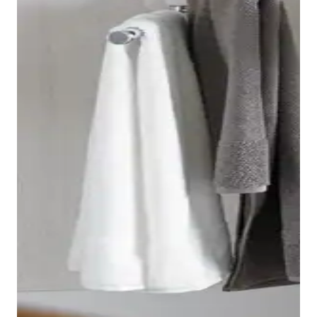
I lavabi Duravit 1930, con il loro tipico design
ottagonale, si assottigliano verso il basso. L'ampia
gamma comprende lavabi classici, lavamani e lavabi
da incasso. In linea con lo stesso design è disponibile
anche il lavabo Duravit 1930 con colonna.
Mostra i prodotti per la zona lavabo