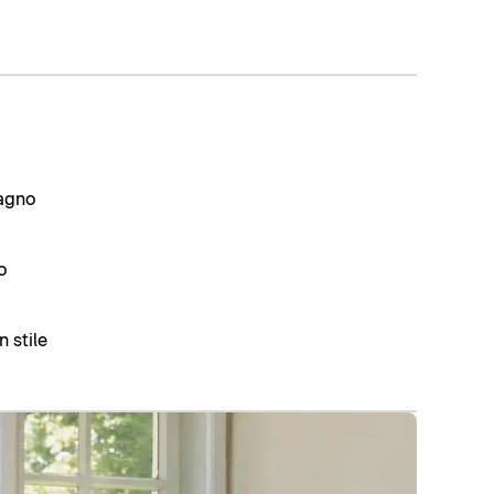
bagno
o
n stile