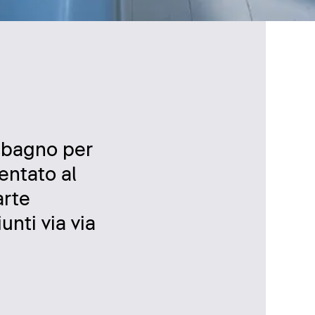
l bagno per
entato al
arte
nti via via