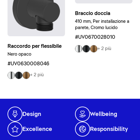
Braccio doccia
410 mm, Per installazione a
parete, Cromo lucido
#UV0670028010
Raccordo per flessibile
+ 2 più
Nero opaco
#UV0630008046
+ 2 più
Design
Wellbeing
Excellence
Responsibility