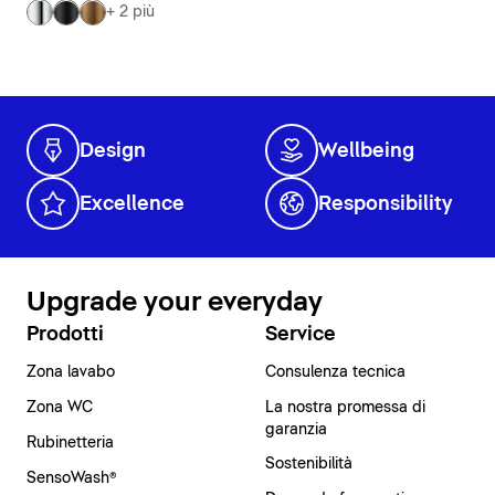
+ 2 più
Design
Wellbeing
Excellence
Responsibility
Upgrade your everyday
Prodotti
Service
Zona lavabo
Consulenza tecnica
Zona WC
La nostra promessa di
garanzia
Rubinetteria
Sostenibilità
SensoWash®