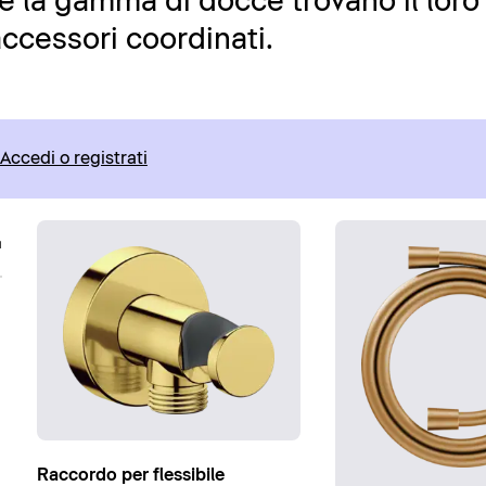
a e la gamma di docce trovano il loro
ccessori coordinati.
Accedi o registrati
Raccordo per flessibile