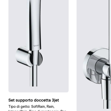
Set supporto doccetta 3jet
Tipo di getto: SoftRain, Rain,