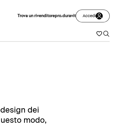
Trova un rivenditore
pro.duravit
Accedi
 design dei
 questo modo,