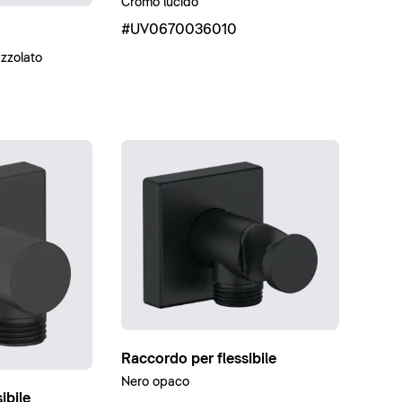
Cromo lucido
#UV0670036010
zzolato
Raccordo per flessibile
Nero opaco
ibile