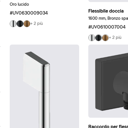
Oro lucido
Flessibile doccia
#UV0630009034
1600 mm, Bronzo spa
+ 2 più
#UV0610007004
+ 2 più
Raccordo per fless