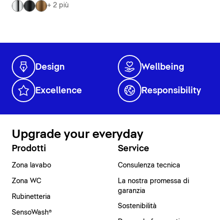
+ 2 più
Design
Wellbeing
Excellence
Responsibility
Upgrade your everyday
Prodotti
Service
Zona lavabo
Consulenza tecnica
Zona WC
La nostra promessa di
garanzia
Rubinetteria
Sostenibilità
SensoWash®