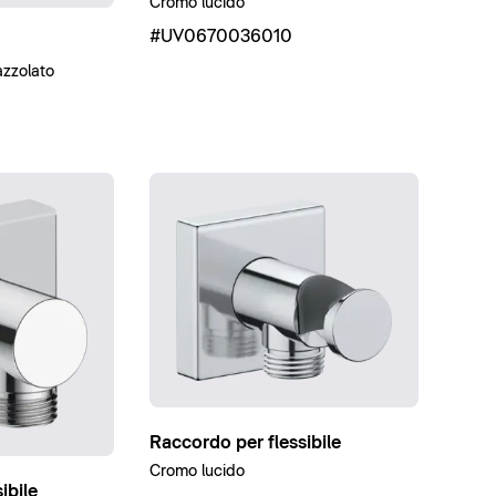
Cromo lucido
#UV0670036010
zzolato
Raccordo per flessibile
Cromo lucido
ibile