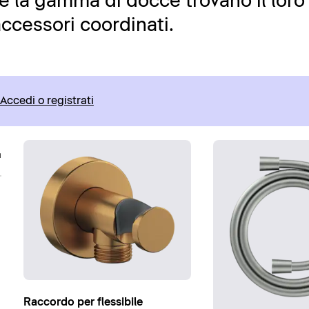
a e la gamma di docce trovano il loro
ccessori coordinati.
Accedi o registrati
Raccordo per flessibile