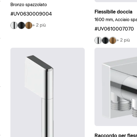
Bronzo spazzolato
Flessibile doccia
#UV0630009004
1600 mm, Acciaio spa
+ 2 più
#UV0610007070
+ 2 più
Raccordo per fless