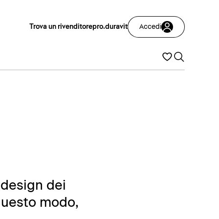
Trova un rivenditore
pro.duravit
Accedi
 design dei
 questo modo,