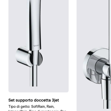
Set supporto doccetta 3jet
Tipo di getto: SoftRain, Rain,