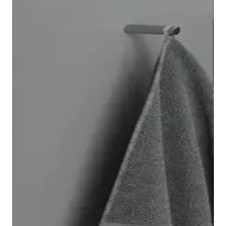
Il vaso sospeso Architec è facile e veloce da installare
grazie al sistema di fissaggio Durafix, che dopo il
montaggio risulta completamente invisibile. Come
optional è possibile dotare il vaso della tecnologia di
risciacquo
Duravit Rimless
®. Inoltre è disponibile
anche un bidet Architec abbinato.
Nella serie Architec troverete
sedili
adatti a ogni vaso.
Potrete decidere se il sedile debba essere dotato o
meno di chiusura rallentata. Il vantaggio della
chiusura rallentata: basta un leggero tocco e il sedile
si abbassa automaticamente, chiudendosi in modo
delicato e silenzioso.