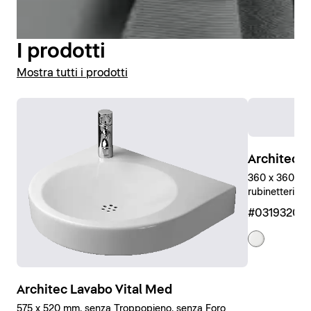
Visualizza vasi e sedili WC
I prodotti
Mostra tutti i prodotti
Architec L
360 x 360 mm
rubinetteria, 
#03193200
Architec Lavabo Vital Med
575 x 520 mm, senza Troppopieno, senza Foro