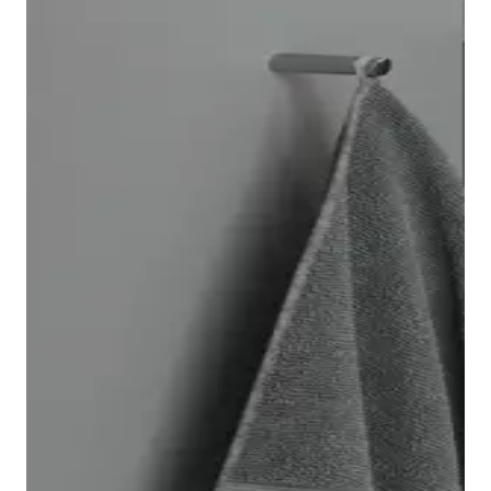
Il vaso sospeso Architec è facile e veloce da installare
grazie al sistema di fissaggio Durafix, che dopo il
montaggio risulta completamente invisibile. Come
optional è possibile dotare il vaso della tecnologia di
risciacquo
Duravit Rimless
®. Inoltre è disponibile
anche un bidet Architec abbinato.
Nella serie Architec troverete
sedili
adatti a ogni vaso.
Potrete decidere se il sedile debba essere dotato o
meno di chiusura rallentata. Il vantaggio della
chiusura rallentata: basta un leggero tocco e il sedile
si abbassa automaticamente, chiudendosi in modo
delicato e silenzioso.