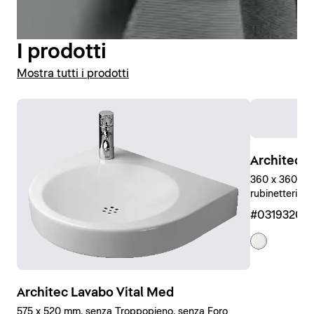
Visualizza vasi e sedili WC
I prodotti
Mostra tutti i prodotti
Architec L
360 x 360 mm
rubinetteria, 
#03193200
Architec Lavabo Vital Med
575 x 520 mm, senza Troppopieno, senza Foro