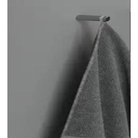
Il vaso sospeso Architec è facile e veloce da installare
grazie al sistema di fissaggio Durafix, che dopo il
montaggio risulta completamente invisibile. Come
optional è possibile dotare il vaso della tecnologia di
risciacquo
Duravit Rimless
®. Inoltre è disponibile
anche un bidet Architec abbinato.
Nella serie Architec troverete
sedili
adatti a ogni vaso.
Potrete decidere se il sedile debba essere dotato o
meno di chiusura rallentata. Il vantaggio della
chiusura rallentata: basta un leggero tocco e il sedile
si abbassa automaticamente, chiudendosi in modo
delicato e silenzioso.