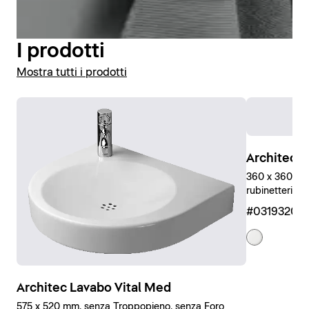
Visualizza vasi e sedili WC
I prodotti
Mostra tutti i prodotti
Architec L
360 x 360 mm
rubinetteria, 
#03193200
Architec Lavabo Vital Med
575 x 520 mm, senza Troppopieno, senza Foro