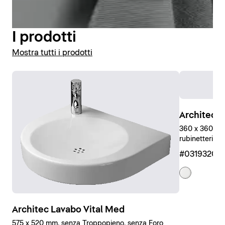
Visualizza vasi e sedili WC
I prodotti
Mostra tutti i prodotti
Architec L
360 x 360 mm
rubinetteria, 
#03193200
Architec Lavabo Vital Med
575 x 520 mm, senza Troppopieno, senza Foro