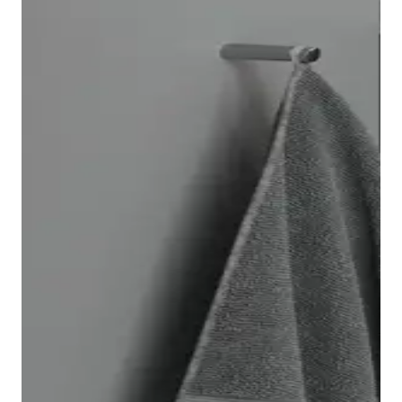
Il vaso sospeso Architec è facile e veloce da installare
grazie al sistema di fissaggio Durafix, che dopo il
montaggio risulta completamente invisibile. Come
optional è possibile dotare il vaso della tecnologia di
risciacquo
Duravit Rimless
®. Inoltre è disponibile
anche un bidet Architec abbinato.
Nella serie Architec troverete
sedili
adatti a ogni vaso.
Potrete decidere se il sedile debba essere dotato o
meno di chiusura rallentata. Il vantaggio della
chiusura rallentata: basta un leggero tocco e il sedile
si abbassa automaticamente, chiudendosi in modo
delicato e silenzioso.