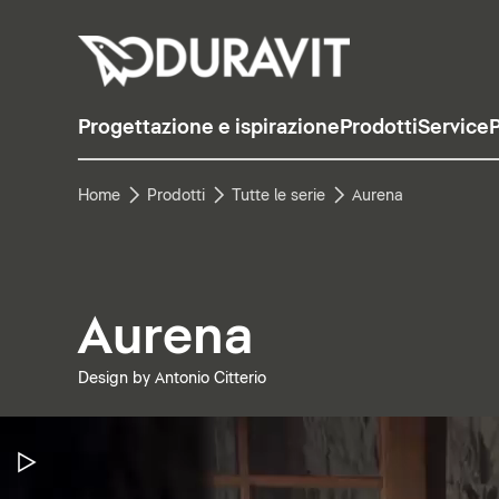
Progettazione e ispirazione
Prodotti
Service
P
Home
Prodotti
Tutte le serie
Aurena
Aurena
Design by Antonio Citterio
Metti in pausa il video