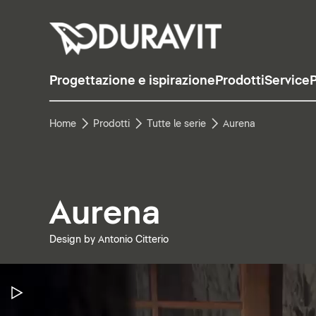
Progettazione e ispirazione
Prodotti
Service
P
Home
Prodotti
Tutte le serie
Aurena
Aurena
Design by Antonio Citterio
Metti in pausa il video