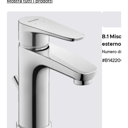
Mostra tutti i prodotti
perfetta, poiché oltre al miscelatore monocomando
Visualizza la rubinetteria vasca
include anche il soffione e la doccetta, nonché il
flessibile e l'asta doccia.
Visualizza la rubinetteria doccia
B.1 Miscel
esterno
Numero di ute
#B1422000