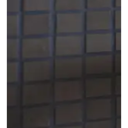
Per completare la serie di rubinetteria B.1, Duravit
offre anche un
miscelatore bidet
. Il vantaggio di
questo modello è dato dal giunto sferico snodato che
consente di regolare in modo ottimale la direzione del
getto d'acqua.
Visualizza la rubinetteria per bidet