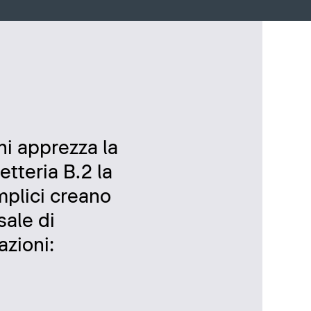
chi apprezza la
etteria B.2 la
mplici creano
ale di
azioni: