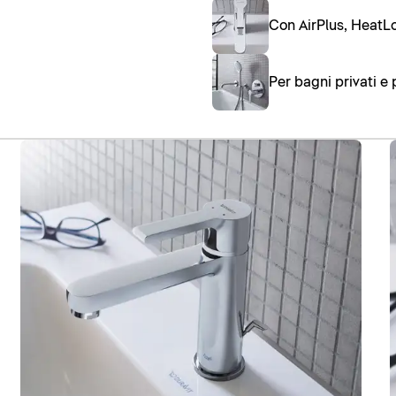
Con AirPlus, HeatL
Per bagni privati e 