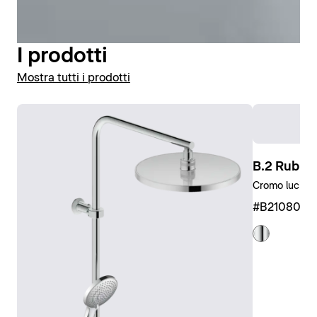
termostatici. Tutti i miscelatori termostatici sono
dotati della funzione HeatLock, un sistema integrato
di protezione contro le scottature che impedisce che
I prodotti
l'acqua raggiunga temperature eccessive. I nostri
soffioni e doccette
sono il complemento ideale per la
Mostra tutti i prodotti
rubinetteria B.2 per la
doccia
. Sono disponibili in
diversi design e versioni: dai soffioni rotondi a quelli
squadrati, dalle doccette stick a quelle "a telefono".
Lo Shower System B.2 offre inoltre una pratica
soluzione all-in-one.
B.2 Rubin
Cromo lucido,
Visualizza la rubinetteria doccia
#B2108000