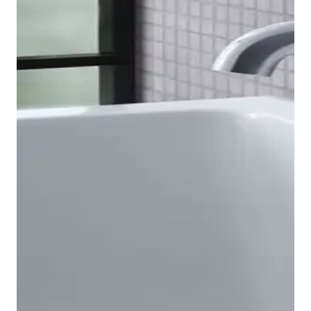
Visualizza il miscelatore bidet
I miscelatori monocomando vasca B.2 sono disponibili
nelle varianti esterna e a incasso, quest'ultima
abbinabile alla nostra bocca di erogazione vasca
universale. Particolarmente degni di nota sono anche i
simboli intuitivi e resistenti all'abrasione, che
garantiscono un facile utilizzo del miscelatore a
incasso. Nel modello esterno è integrata la bocca di
erogazione, mentre il passaggio alla doccetta avviene
tramite un selettore a leva. B.2 offre così soluzioni per
ogni tipo di
vasca
. Sempre in primo piano: l'estetica
senza tempo, la piacevole sensazione al tatto e la
facilità d'uso.
Per la zona doccia, la gamma B.2 offre prodotti adatti
praticamente a qualsiasi situazione: rubinetteria da
incasso per una o due utenze, modelli esterni e
Visualizza la rubinetteria vasca