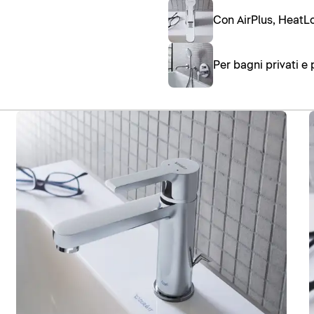
Con AirPlus, HeatL
Per bagni privati e 