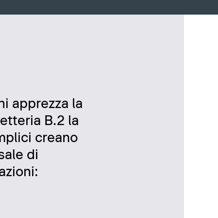
chi apprezza la
etteria B.2 la
mplici creano
ale di
azioni: