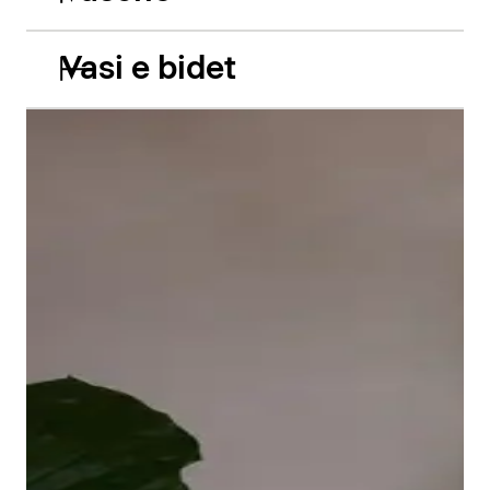
Vasi e bidet
Le vasche da incasso in acrilico Balcoon riprendono
abilmente il gioco di due livelli e presentano due
caratteristiche estetiche di grande impatto: il bordo