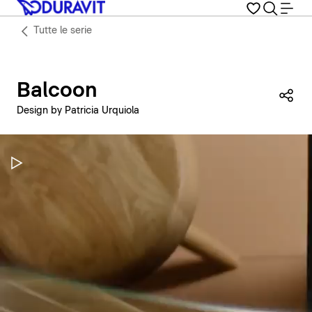
Tutte le serie
Balcoon
Con
Design by Patricia Urquiola
Metti in pausa il video