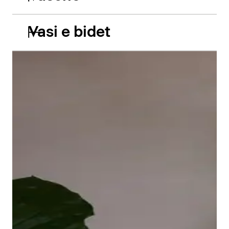
Vasi e bidet
Le vasche da incasso in acrilico Balcoon riprendono
abilmente il gioco di due livelli e presentano due
caratteristiche estetiche di grande impatto: il bordo