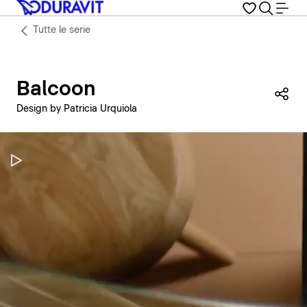
Tutte le serie
Balcoon
Con
Design by Patricia Urquiola
Metti in pausa il video