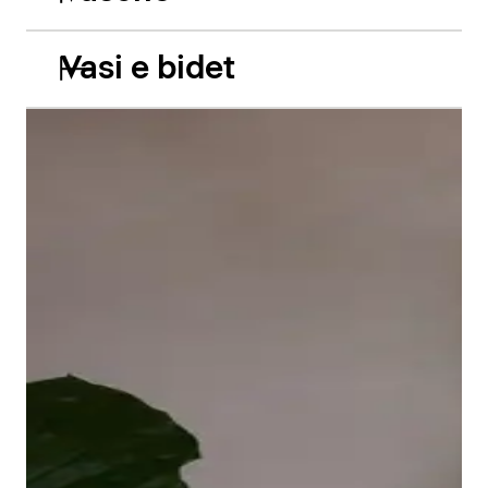
Vasi e bidet
Le vasche da incasso in acrilico Balcoon riprendono
abilmente il gioco di due livelli e presentano due
caratteristiche estetiche di grande impatto: il bordo