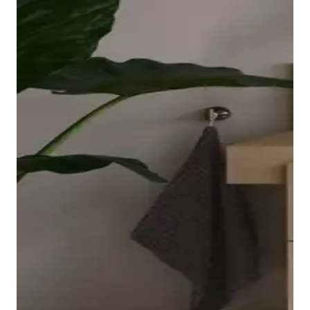
ovale e rialzato della vasca poggia su una lastra
acrilica senza giunzioni che si estende fino agli angoli
ed è facile da pulire. ile da pulire. L'interno dalla forma
ergonomica, disponibile in bianco o bianco opaco,
invita a godersi un bagno rilassante.
Visualizza le vasche
La serie Balcoon è completata da una rubinetteria
coordinata per lavabo, bidet, doccia e vasca. La
manopola ellittica si integra nel corpo del rubinetto
La palette cromatica dei mobili, ispirata alla natura e
con una leggera curva e risulta piacevole al tatto.
composta dai colori Avorio, Beige sabbia, Umbra,
Le tre finiture (Cromo, Nero opaco e Acciaio
Marrone ardesia e Terraccino, permette di creare
spazzolato) completano l'armoniosa gamma
abbinamenti personalizzati. I frontali dei cassetti e
cromatica della serie. Con Fresh Start e Minus Flow, la