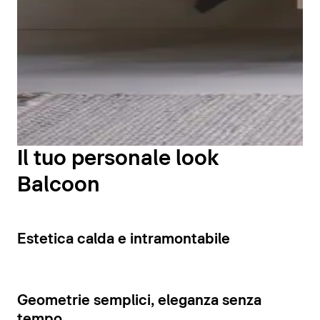
delle ante delle colonne aggiungono un tocco giocoso
rubinetteria Balcoon offre funzioni a basso impatto
grazie alla loro texture scanalata.
ambientale che consentono di
risparmiare acqua ed
I vasi e i bidet a pavimento o sospesi della serie si
Un'ulteriore opzione è rappresentata dalle consolle
energia
.
integrano perfettamente nel quadro d'insieme della
minerali disponibili nei tre colori Lava, Basalto e
serie Balcoon. Si distinguono per le loro forme
Concrete strutturati. La consolle con paretina
geometriche pulite e l'armonia estetica. La finitura
Mostra la rubinetteria
posteriore integrata è un dettaglio caratteristico della
Clay Terra opaco sottolinea il carattere naturale e
zona lavabo Balcoon, che crea un particolare effetto
artigianale della serie. Tutti i modelli sono dotati dello
spaziale.
smalto protettivo DuraShield®, che li rende
particolarmente facili da pulire e igienici. A tal fine, i
Il tuo personale look
La consolle è sovrastata dai frontali delle basi
vasi sono dotati della tecnologia
Duravit Rimless
®.
sottolavabo Balcoon. A seconda della variante, le basi
Balcoon
presentano una disposizione insolita, in parte
asimmetrica, di cassetti e ripiani a giorno. L'effetto
Mostra vasi e bidet
visivo dei mobili è ulteriormente accentuato
5
Estetica calda e intramontabile
dall'accostamento di colori a contrasto.
Visualizza i mobili
7
Geometrie semplici, eleganza senza
tempo