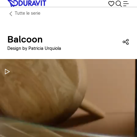
Tutte le serie
Balcoon
Con
Design by Patricia Urquiola
Metti in pausa il video