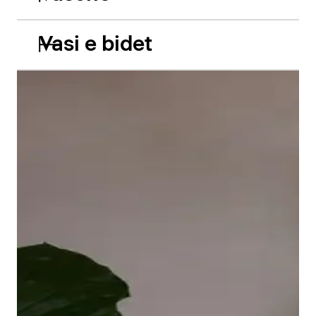
Vasi e bidet
Le vasche da incasso in acrilico Balcoon riprendono
abilmente il gioco di due livelli e presentano due
caratteristiche estetiche di grande impatto: il bordo