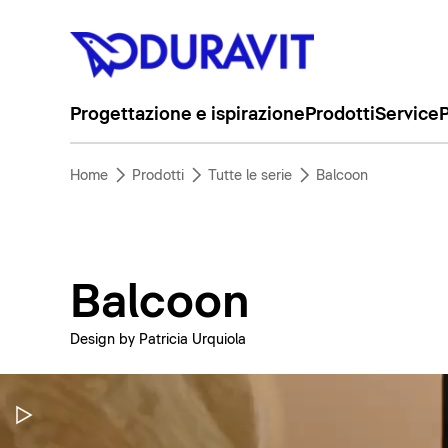
Progettazione e ispirazione
Prodotti
Service
P
Home
Prodotti
Tutte le serie
Balcoon
Balcoon
Design by Patricia Urquiola
Metti in pausa il video