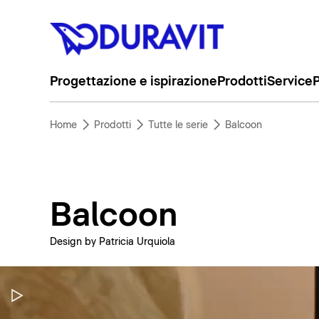
Progettazione e ispirazione
Prodotti
Service
P
Home
Prodotti
Tutte le serie
Balcoon
Balcoon
Design by Patricia Urquiola
Metti in pausa il video