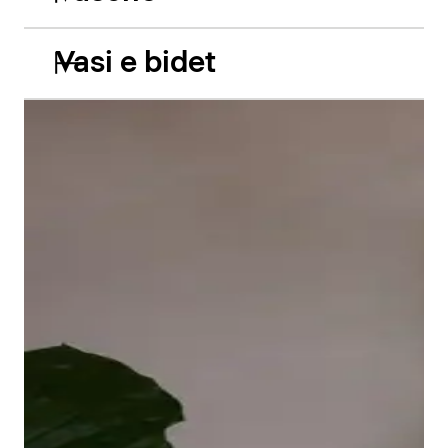
Vasi e bidet
Le vasche da incasso in acrilico Balcoon riprendono
abilmente il gioco di due livelli e presentano due
caratteristiche estetiche di grande impatto: il bordo