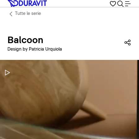
Tutte le serie
Balcoon
Con
Design by Patricia Urquiola
Metti in pausa il video