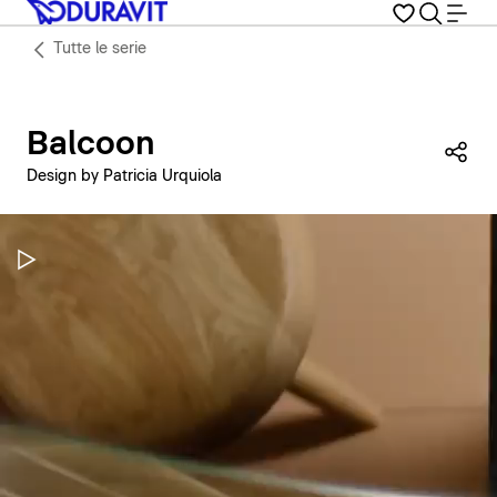
Tutte le serie
Balcoon
Con
Design by Patricia Urquiola
Metti in pausa il video