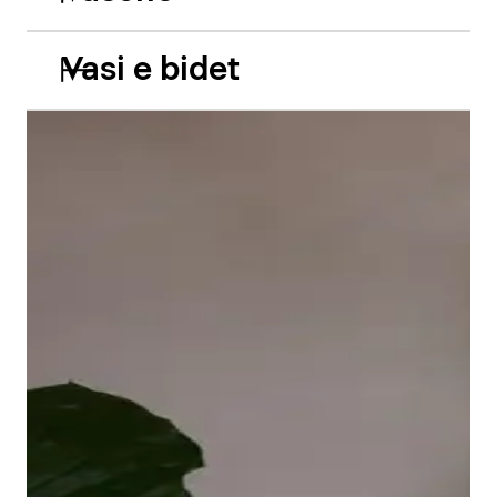
Vasi e bidet
Le vasche da incasso in acrilico Balcoon riprendono
abilmente il gioco di due livelli e presentano due
caratteristiche estetiche di grande impatto: il bordo