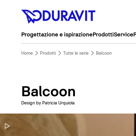
Progettazione e ispirazione
Prodotti
Service
P
Home
Prodotti
Tutte le serie
Balcoon
Balcoon
Design by Patricia Urquiola
Metti in pausa il video