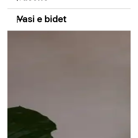
Vasi e bidet
Le vasche da incasso in acrilico Balcoon riprendono
abilmente il gioco di due livelli e presentano due
caratteristiche estetiche di grande impatto: il bordo