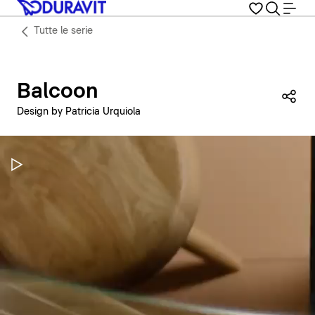
Tutte le serie
Balcoon
Con
Design by Patricia Urquiola
Metti in pausa il video