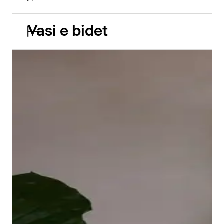
Vasi e bidet
Le vasche da incasso in acrilico Balcoon riprendono
abilmente il gioco di due livelli e presentano due
caratteristiche estetiche di grande impatto: il bordo