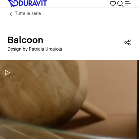
Tutte le serie
Balcoon
Con
Design by Patricia Urquiola
Metti in pausa il video