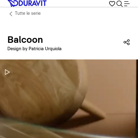
Tutte le serie
Balcoon
Con
Design by Patricia Urquiola
Metti in pausa il video