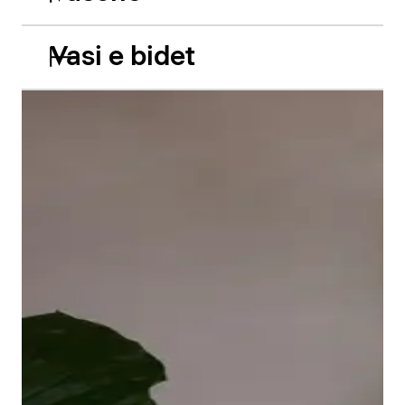
Vasi e bidet
Le vasche da incasso in acrilico Balcoon riprendono
abilmente il gioco di due livelli e presentano due
caratteristiche estetiche di grande impatto: il bordo