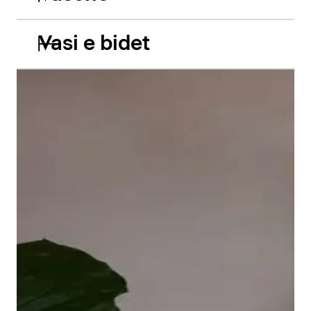
Vasi e bidet
Le vasche da incasso in acrilico Balcoon riprendono
abilmente il gioco di due livelli e presentano due
caratteristiche estetiche di grande impatto: il bordo