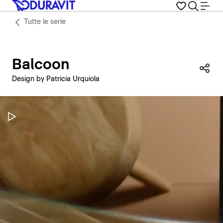
Tutte le serie
Balcoon
Con
Design by Patricia Urquiola
Metti in pausa il video