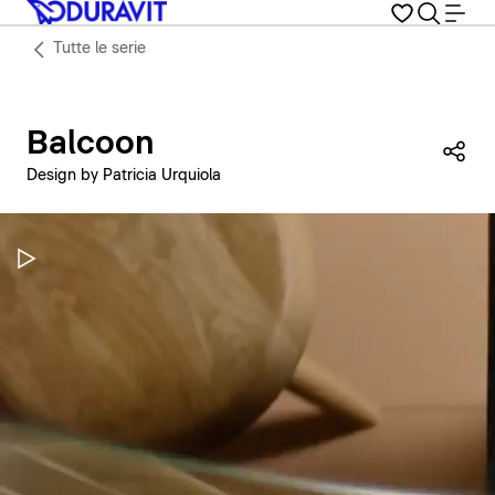
Tutte le serie
Balcoon
Con
Design by Patricia Urquiola
Metti in pausa il video