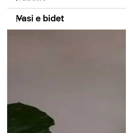
Vasi e bidet
Le vasche da incasso in acrilico Balcoon riprendono
abilmente il gioco di due livelli e presentano due
caratteristiche estetiche di grande impatto: il bordo