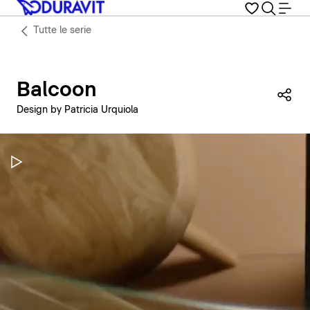
Tutte le serie
Balcoon
Con
Design by Patricia Urquiola
Metti in pausa il video