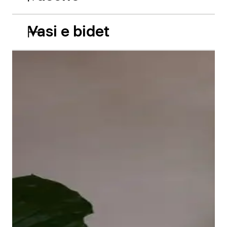
Vasi e bidet
Le vasche da incasso in acrilico Balcoon riprendono
abilmente il gioco di due livelli e presentano due
caratteristiche estetiche di grande impatto: il bordo