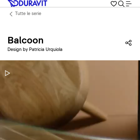
Tutte le serie
Balcoon
Con
Design by Patricia Urquiola
Metti in pausa il video