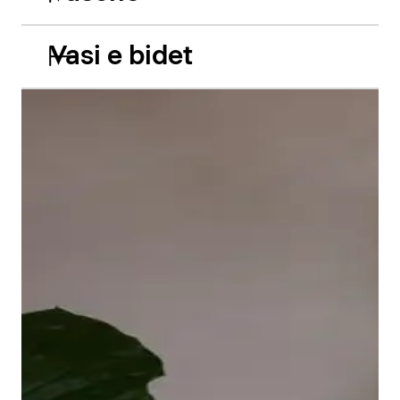
Vasi e bidet
Le vasche da incasso in acrilico Balcoon riprendono
abilmente il gioco di due livelli e presentano due
caratteristiche estetiche di grande impatto: il bordo