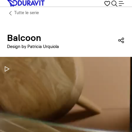
Tutte le serie
Balcoon
Con
Design by Patricia Urquiola
Metti in pausa il video