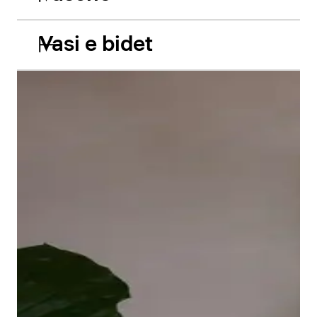
Vasi e bidet
Le vasche da incasso in acrilico Balcoon riprendono
abilmente il gioco di due livelli e presentano due
caratteristiche estetiche di grande impatto: il bordo