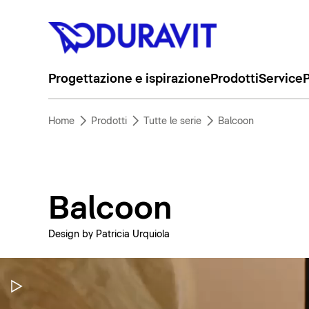
Progettazione e ispirazione
Prodotti
Service
P
Home
Prodotti
Tutte le serie
Balcoon
Balcoon
Design by Patricia Urquiola
Metti in pausa il video