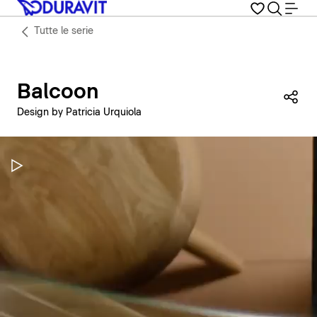
Tutte le serie
Balcoon
Con
Design by Patricia Urquiola
Metti in pausa il video