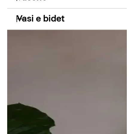
Vasi e bidet
Le vasche da incasso in acrilico Balcoon riprendono
abilmente il gioco di due livelli e presentano due
caratteristiche estetiche di grande impatto: il bordo