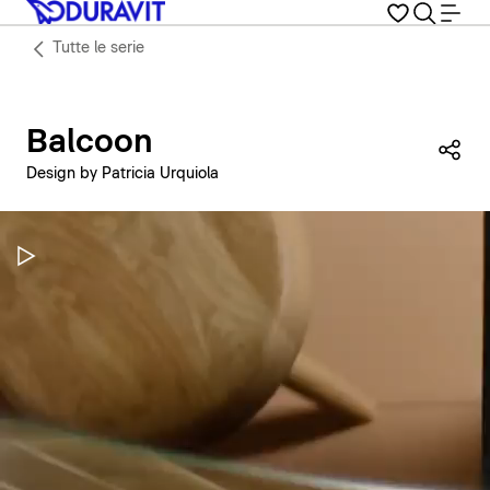
Tutte le serie
Balcoon
Con
Design by Patricia Urquiola
Metti in pausa il video