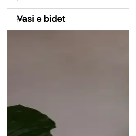
Vasi e bidet
Le vasche da incasso in acrilico Balcoon riprendono
abilmente il gioco di due livelli e presentano due
caratteristiche estetiche di grande impatto: il bordo