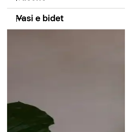
Vasi e bidet
Le vasche da incasso in acrilico Balcoon riprendono
abilmente il gioco di due livelli e presentano due
caratteristiche estetiche di grande impatto: il bordo