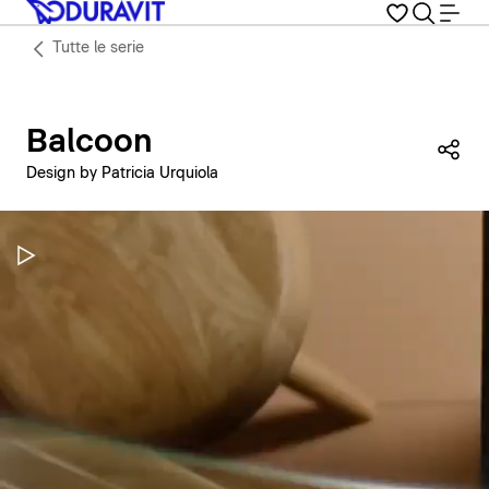
Tutte le serie
Balcoon
Con
Design by Patricia Urquiola
Metti in pausa il video