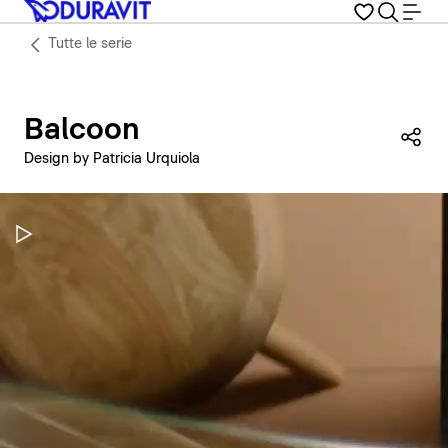
Tutte le serie
Balcoon
Con
Design by Patricia Urquiola
Metti in pausa il video