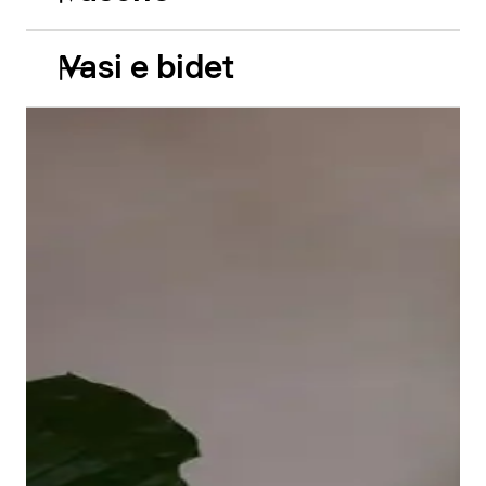
Vasi e bidet
Le vasche da incasso in acrilico Balcoon riprendono
abilmente il gioco di due livelli e presentano due
caratteristiche estetiche di grande impatto: il bordo