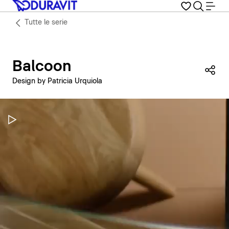
Tutte le serie
Balcoon
Con
Design by Patricia Urquiola
Metti in pausa il video