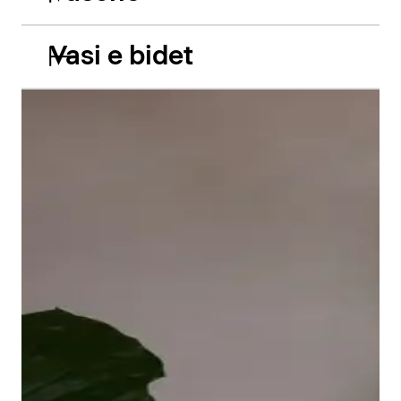
Vasi e bidet
Le vasche da incasso in acrilico Balcoon riprendono
abilmente il gioco di due livelli e presentano due
caratteristiche estetiche di grande impatto: il bordo