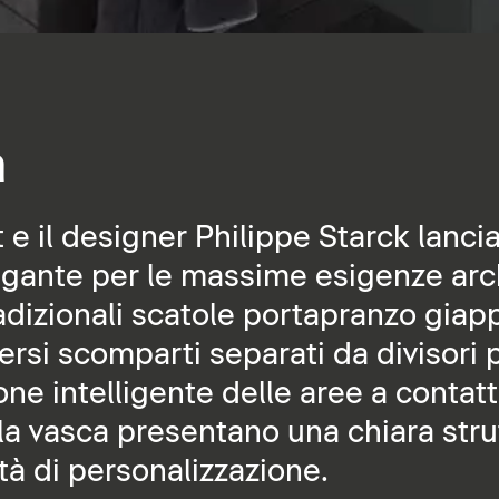
à
 e il designer Philippe Starck lanci
agante per le massime esigenze arc
radizionali scatole portapranzo gia
ersi scomparti separati da divisori p
ne intelligente delle aree a contat
e la vasca presentano una chiara stru
tà di personalizzazione.