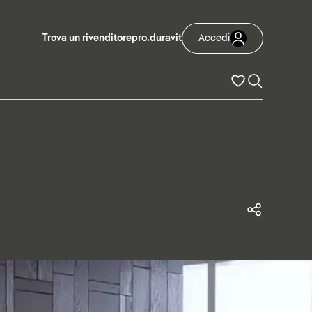
Trova un rivenditore
pro.duravit
Accedi
Condivi