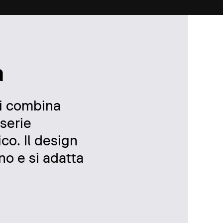
a
 si combina
 serie
co. Il design
no e si adatta