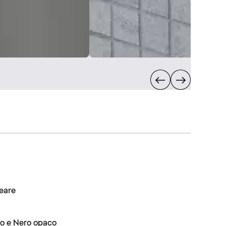
neare
mo e Nero opaco